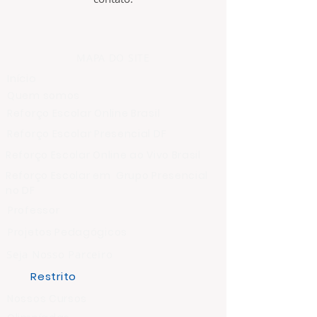
MAPA DO SITE
Início
Quem somos
Reforço Escolar Online Brasil
Reforço Escolar Presencial DF
Reforço Escolar Online ao Vivo Brasil
Reforço Escolar em Grupo Presencial
no DF
Professor
Projetos Pedagógicos
Seja Nosso Parceiro
Restrito
Nossos Cursos