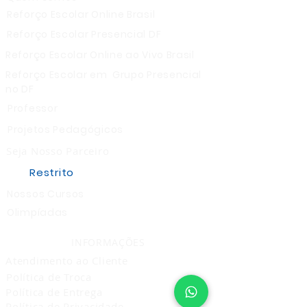
Reforço Escolar Online Brasil
Reforço Escolar Presencial DF
Reforço Escolar Online ao Vivo Brasil
Reforço Escolar em Grupo Presencial
no DF
Professor
Projetos Pedagógicos
Seja Nosso Parceiro
Restrito
Nossos Cursos
Olimpíadas
INFORMAÇÕES
Atendimento ao Cliente
Política de Troca
Política de Entrega
Política de Privacidade