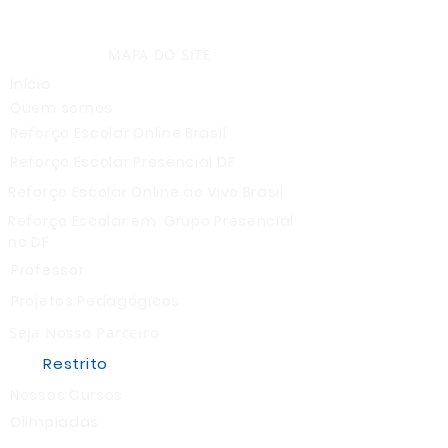
MAPA DO SITE
Início
Quem somos
Reforço Escolar Online Brasil
Reforço Escolar Presencial DF
Reforço Escolar Online ao Vivo Brasil
Reforço Escolar em Grupo Presencial
no DF
Professor
Projetos Pedagógicos
Seja Nosso Parceiro
Restrito
Nossos Cursos
Olimpíadas