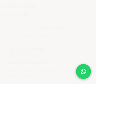
Nossos Cursos
Olimpíadas
INFORMAÇÕES
Atendimento ao Cliente
Política de Troca
Política de Entrega
Política de Privacidade
Prestação de Serviço
Política de Cancelamento Devolução
e Reembolso
ASSINE E RECEBA NOVIDADES