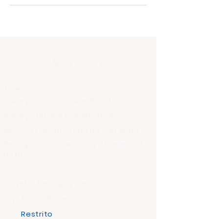
MAPA DO SITE
Início
Quem somos
Reforço Escolar Online Brasil
Reforço Escolar Presencial DF
Reforço Escolar Online ao Vivo Brasil
Reforço Escolar em Grupo Presencial
no DF
Professor
Projetos Pedagógicos
Seja Nosso Parceiro
Restrito