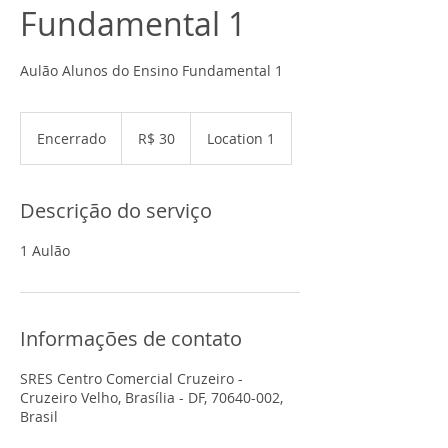
Fundamental 1
Aulão Alunos do Ensino Fundamental 1
30
Reais
Encerrado
E
R$ 30
Location 1
brasileiros
n
c
e
Descrição do serviço
r
r
1 Aulão
a
d
o
Informações de contato
SRES Centro Comercial Cruzeiro -
Cruzeiro Velho, Brasília - DF, 70640-002,
Brasil