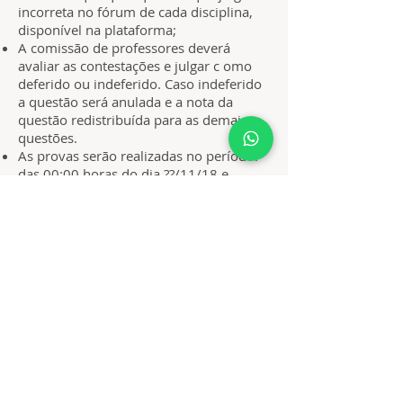
incorreta no fórum de cada disciplina,
disponível na plataforma;
A comissão de professores deverá
avaliar as contestações e julgar c omo
deferido ou indeferido. Caso indeferido
a questão será anulada e a nota da
questão redistribuída para as demais
questões.
As provas serão realizadas no período:
das 00:00 horas do dia ??/11/18 e
encerrarão às 23:59 do dia ??/11/18;
Informaremos as datas com brevidade;
O aluno poderá rever a prova online
após a data de termino;
O aluno poderá consultar materiais
diversos;
O aluno receberá login para acesso na
plataforma;
O valor da taxa de inscrição das OEO é
de R$50,00 e deverá ser pago na
plataforma online via cartão de crédito
ou na faculdade em Petrolândia, ou na