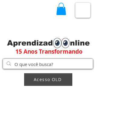
15 Anos Transformando
Acesso OLD