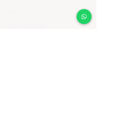
INFORMAÇÕES
Atendimento ao Cliente
Política de Troca
Política de Entrega
Política de Privacidade
Prestação de Serviço
Política de Cancelamento Devolução
e Reembolso
ASSINE E RECEBA NOVIDADES
Assine Agora