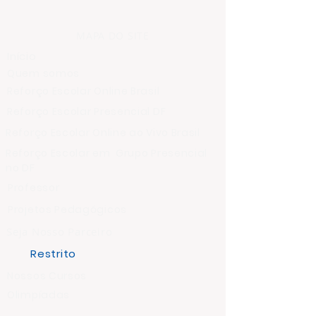
MAPA DO SITE
Início
Quem somos
Reforço Escolar Online Brasil
Reforço Escolar Presencial DF
Reforço Escolar Online ao Vivo Brasil
Reforço Escolar em Grupo Presencial
no DF
Professor
Projetos Pedagógicos
Seja Nosso Parceiro
Restrito
Nossos Cursos
Olimpíadas