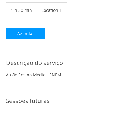
1 h 30 min
1
Location 1
3
0
m
i
Agendar
n
Descrição do serviço
Aulão Ensino Médio - ENEM
Sessões futuras