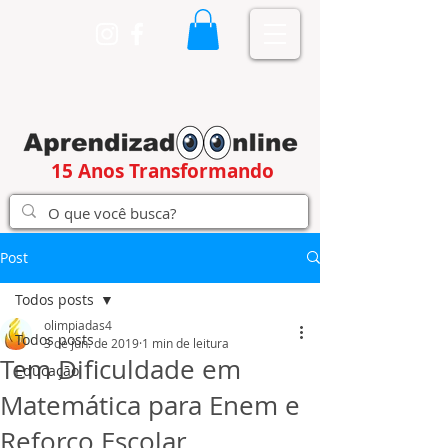
15 Anos Transformando
Post
Todos posts
olimpiadas4
Todos posts
3 de jun. de 2019
1 min de leitura
Tem Dificuldade em
Educação
Matemática para Enem e
Reforço Escolar.