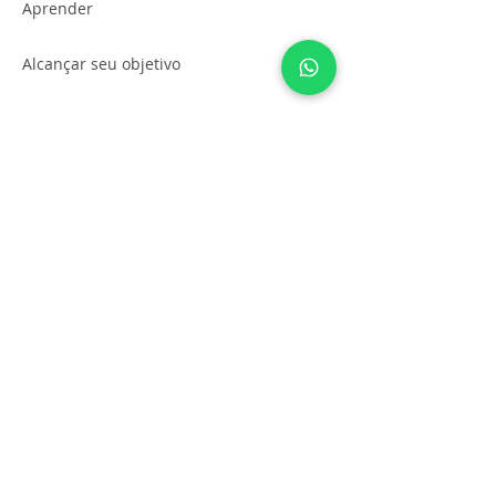
Aprender
Alcançar seu objetivo
Garantimos simulados de provas
anteriores para seu melhor
aproveitamento!
MAPA DO SITE
Início
Quem somos
Reforço Escolar Online Brasil
Reforço Escolar Presencial DF