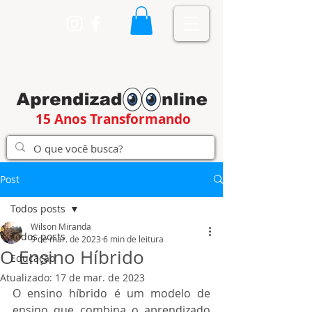
15 Anos Transformando
Post
Todos posts
Wilson Miranda
Todos posts
9 de mar. de 2023
6 min de leitura
O Ensino Híbrido
Educação
Atualizado:
17 de mar. de 2023
O ensino híbrido é um modelo de 
ensino que combina o aprendizado 