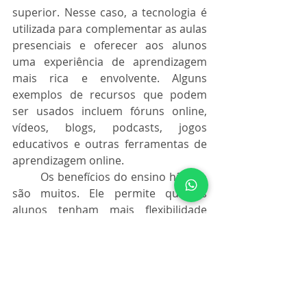
superior. Nesse caso, a tecnologia é 
utilizada para complementar as aulas 
presenciais e oferecer aos alunos 
uma experiência de aprendizagem 
mais rica e envolvente. Alguns 
exemplos de recursos que podem 
ser usados incluem fóruns online, 
vídeos, blogs, podcasts, jogos 
educativos e outras ferramentas de 
aprendizagem online.
	Os benefícios do ensino híbrido 
são muitos. Ele permite que os 
alunos tenham mais flexibilidade 
para estudar e se adaptar aos seus 
próprios ritmos de aprendizagem. 
Além disso, ele ajuda a melhorar a 
qualidade da educação, permitindo 
que os professores se concentrem 