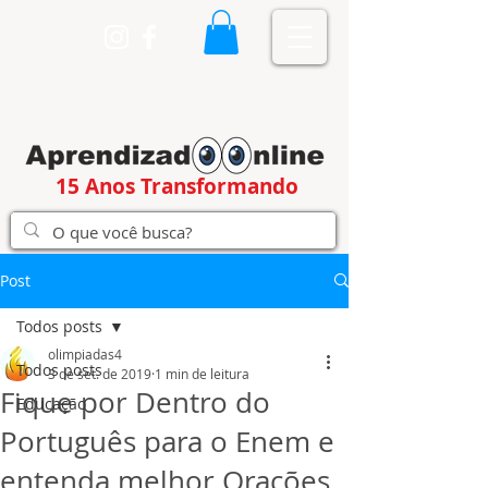
15 Anos Transformando
Post
Todos posts
olimpiadas4
Todos posts
3 de set. de 2019
1 min de leitura
Fique por Dentro do
Educação
Português para o Enem e
entenda melhor Orações