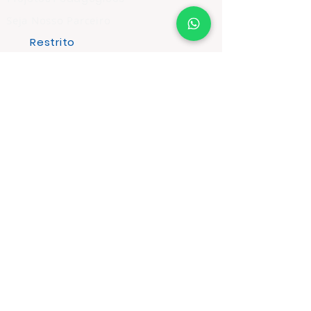
Seja Nosso Parceiro
Restrito
Nossos Cursos
Olimpíadas
INFORMAÇÕES
Atendimento ao Cliente
Política de Troca
Política de Entrega
Política de Privacidade
Prestação de Serviço
Política de Cancelamento Devolução
e Reembolso
ASSINE E RECEBA NOVIDADES