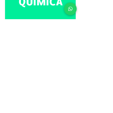
Química
Contém todo o conteúdo de
Química do Ensino Fundamental I e
II e do Ensino Médio.
Possui videoaulas, exercícios,
simulados, verificação do
desempenho estudantil e professor
online.
SAIBA MAIS