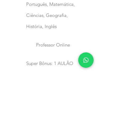
Português, Matemática,
Ciências, Geografia,
História, Inglês
Professor Online
Super Bônus: 1 AULÃO
COM PROFESSOR AO
VIVO POR SEMANA
71% de Desconto
Valor Único: De
R$1.550,00 por R$447,00